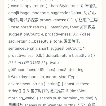
} case happy: return { ...baseStyle, tone: 活泼愉快,
emojiUsage: moderate, suggestionCount: 5, // 心
情好时可以多探索 proactiveness: 0.3, // 让用户主导
} case bored: return { ...baseStyle, tone: 好奇探索,
suggestionCount: 4, proactiveness: 0.7, } case
sad: return { ...baseStyle, tone: 温柔陪伴,
sentenceLength: short, suggestionCount: 1,
proactiveness: 0.6, } default: return baseStyle } }
/** * 获取推荐场景 */ private
getRecommendedScenes( timeSlot: string,
isWeekday: boolean, mood: MoodType,
environment: string ): string[] { const scenes:
string[] [] // 基于时间的场景推荐 if (timeSlot
morning_wake) { scenes.push(morning_routine) //
晨间规划 scenes.push(weather_outfit) // 天气穿搭