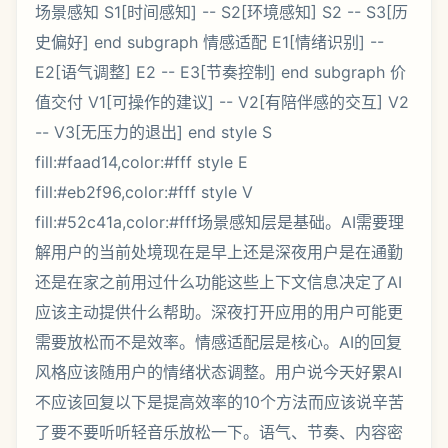
场景感知 S1[时间感知] -- S2[环境感知] S2 -- S3[历
史偏好] end subgraph 情感适配 E1[情绪识别] --
E2[语气调整] E2 -- E3[节奏控制] end subgraph 价
值交付 V1[可操作的建议] -- V2[有陪伴感的交互] V2
-- V3[无压力的退出] end style S
fill:#faad14,color:#fff style E
fill:#eb2f96,color:#fff style V
fill:#52c41a,color:#fff场景感知层是基础。AI需要理
解用户的当前处境现在是早上还是深夜用户是在通勤
还是在家之前用过什么功能这些上下文信息决定了AI
应该主动提供什么帮助。深夜打开应用的用户可能更
需要放松而不是效率。情感适配层是核心。AI的回复
风格应该随用户的情绪状态调整。用户说今天好累AI
不应该回复以下是提高效率的10个方法而应该说辛苦
了要不要听听轻音乐放松一下。语气、节奏、内容密