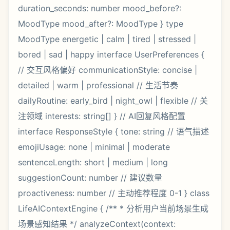
duration_seconds: number mood_before?:
MoodType mood_after?: MoodType } type
MoodType energetic | calm | tired | stressed |
bored | sad | happy interface UserPreferences {
// 交互风格偏好 communicationStyle: concise |
detailed | warm | professional // 生活节奏
dailyRoutine: early_bird | night_owl | flexible // 关
注领域 interests: string[] } // AI回复风格配置
interface ResponseStyle { tone: string // 语气描述
emojiUsage: none | minimal | moderate
sentenceLength: short | medium | long
suggestionCount: number // 建议数量
proactiveness: number // 主动推荐程度 0-1 } class
LifeAIContextEngine { /** * 分析用户当前场景生成
场景感知结果 */ analyzeContext(context: