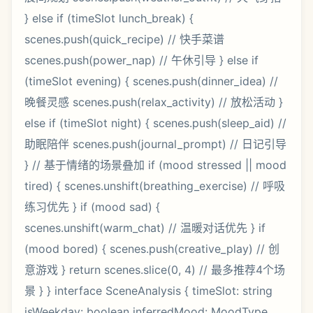
} else if (timeSlot lunch_break) {
scenes.push(quick_recipe) // 快手菜谱
scenes.push(power_nap) // 午休引导 } else if
(timeSlot evening) { scenes.push(dinner_idea) //
晚餐灵感 scenes.push(relax_activity) // 放松活动 }
else if (timeSlot night) { scenes.push(sleep_aid) //
助眠陪伴 scenes.push(journal_prompt) // 日记引导
} // 基于情绪的场景叠加 if (mood stressed || mood
tired) { scenes.unshift(breathing_exercise) // 呼吸
练习优先 } if (mood sad) {
scenes.unshift(warm_chat) // 温暖对话优先 } if
(mood bored) { scenes.push(creative_play) // 创
意游戏 } return scenes.slice(0, 4) // 最多推荐4个场
景 } } interface SceneAnalysis { timeSlot: string
isWeekday: boolean inferredMood: MoodType