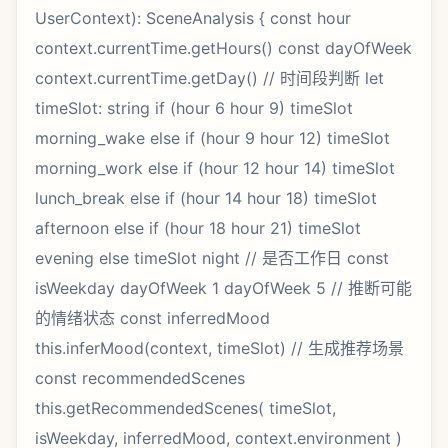
UserContext): SceneAnalysis { const hour
context.currentTime.getHours() const dayOfWeek
context.currentTime.getDay() // 时间段判断 let
timeSlot: string if (hour 6 hour 9) timeSlot
morning_wake else if (hour 9 hour 12) timeSlot
morning_work else if (hour 12 hour 14) timeSlot
lunch_break else if (hour 14 hour 18) timeSlot
afternoon else if (hour 18 hour 21) timeSlot
evening else timeSlot night // 是否工作日 const
isWeekday dayOfWeek 1 dayOfWeek 5 // 推断可能
的情绪状态 const inferredMood
this.inferMood(context, timeSlot) // 生成推荐场景
const recommendedScenes
this.getRecommendedScenes( timeSlot,
isWeekday, inferredMood, context.environment )