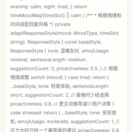
evening: calm, night: tired, } return
timeMoodMap[timeSlot] || calm } /** * 根据情绪和
时间适配回复风格 */ private
adaptResponseStyle(mood: MoodType, timeSlot:
string): ResponseStyle { const baseStyle:
ResponseStyle { tone: 温暖友好, emojiUsage:
minimal, sentenceLength: medium,
suggestionCount: 3, proactiveness: 0.5, } // 根据
情绪调整 switch (mood) { case tired: return {
...baseStyle, tone: 轻柔体贴, sentenceLength:
short, suggestionCount: 2, // 疲倦时少给选择
proactiveness: 0.8, // 更主动推荐减少用户决策 }
case stressed: return { ...baseStyle, tone: 安抚放
松, emojiUsage: moderate, suggestionCount: 1, //
压力大时只给一个最简单的建议 proactiveness: 0.9,