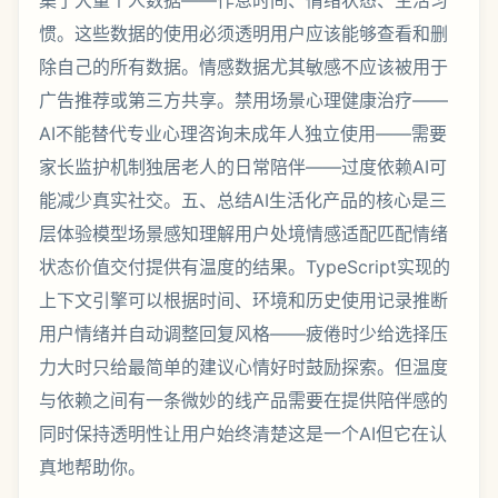
集了大量个人数据——作息时间、情绪状态、生活习
惯。这些数据的使用必须透明用户应该能够查看和删
除自己的所有数据。情感数据尤其敏感不应该被用于
广告推荐或第三方共享。禁用场景心理健康治疗——
AI不能替代专业心理咨询未成年人独立使用——需要
家长监护机制独居老人的日常陪伴——过度依赖AI可
能减少真实社交。五、总结AI生活化产品的核心是三
层体验模型场景感知理解用户处境情感适配匹配情绪
状态价值交付提供有温度的结果。TypeScript实现的
上下文引擎可以根据时间、环境和历史使用记录推断
用户情绪并自动调整回复风格——疲倦时少给选择压
力大时只给最简单的建议心情好时鼓励探索。但温度
与依赖之间有一条微妙的线产品需要在提供陪伴感的
同时保持透明性让用户始终清楚这是一个AI但它在认
真地帮助你。