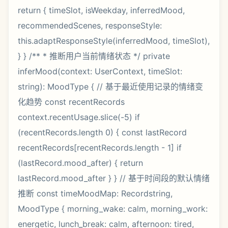
return { timeSlot, isWeekday, inferredMood,
recommendedScenes, responseStyle:
this.adaptResponseStyle(inferredMood, timeSlot),
} } /** * 推断用户当前情绪状态 */ private
inferMood(context: UserContext, timeSlot:
string): MoodType { // 基于最近使用记录的情绪变
化趋势 const recentRecords
context.recentUsage.slice(-5) if
(recentRecords.length 0) { const lastRecord
recentRecords[recentRecords.length - 1] if
(lastRecord.mood_after) { return
lastRecord.mood_after } } // 基于时间段的默认情绪
推断 const timeMoodMap: Recordstring,
MoodType { morning_wake: calm, morning_work:
energetic, lunch_break: calm, afternoon: tired,