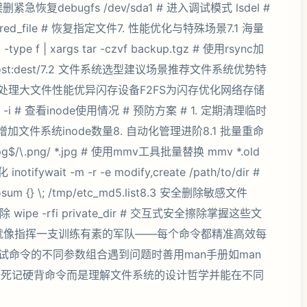
误删紧急恢复debugfs /dev/sda1 # 进入调试模式 lsdel #
vered_file # 恢复指定文件7. 性能优化与特殊场景7.1 海量
 f | xargs tar -czvf backup.tgz # 使用rsync加
/ userhost:dest/7.2 文件系统选型建议场景推荐文件系统优势特
S处理大文件性能优异闪存设备F2FS为闪存优化网络存储
-i # 查看inode使用情况 # 预防方案 # 1. 定期清理临时
当增加文件系统inode数量8. 自动化管理进阶8.1 批量重命
pg$/\.png/ *.jpg # 使用mmv工具批量替换 mmv *.old
wait -m -r -e modify,create /path/to/dir #
5sum {} \; /tmp/etc_md5.list8.3 安全删除敏感文件
盖后删除 wipe -rfi private_dir # 交互式安全擦除掌握这些文
作就像指挥一支训练有素的军队——每个命令都精准高效每
命令的不同参数组合遇到问题时善用man手册如man
手不是死记硬背命令而是理解文件系统的设计哲学并能在不同