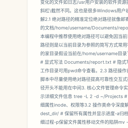
变化的文件如日志/usr用户安装的软件资源提
斜杠\截然不同。这也是很多Windows用户
解2.1 绝对路径的精准定位绝对路径就像
的文档/home/username/Document
本编程中推荐使用绝对路径可以避免因当前目
路径则是以当前目录为参照的简写方式常用符号
的家目录假设当前在/home/username目录下要访
# 显式写法 Documents/report.
工作目录可用pwd命令查看。2.3 路径
脚本中尽量使用绝对路径提高可靠性交互式
径开头不能用在中间3. 核心文件管理命令实战3.1
示详细文件信息 tree -L 2 -d ~/Projects
细属性inode、权限等3.2 操作类命令深度解析复
dest_dir/ # 保留所有属性并显示进度
细过程-p保留文件属性移动文件的陷阱mv -i 