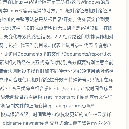
示在Linux中路径分隔符是正斜杠/这与Windows的反
初学Linux时容易混淆的地方。2. 绝对路径与相对路径详
邮寄地址的完整写法总是从根目录/开始。例如要定位到我
s/report.txt这种写法的优点是明确无误缺点是路径较长。在脚
录变化导致的路径错误。2.2 相对路径的快捷操作相对
包括. 代表当前目录.. 代表上级目录~ 代表当前用户
问Documents里的文件./Documents/report.txt
txt # 隐式写法相对路径在交互式操作时特别高效但要特别注意当前
操作黄金法则跨设备操作时如不同硬盘分区必须使用绝对路径
操作可合理使用相对路径提升效率特殊符号~只能用在路
 查看类命令组合拳ls -lht /var/log # 按时间倒序显
 # 显示两级目录树结构 stat important_file # 查看文件详
制文件的正确姿势cp -auvp source_dir/*
-a归档模式保留权限、时间戳等-u仅复制更新的文件-v显示详
oldname newname # 交互式确认覆盖警告mv命令在