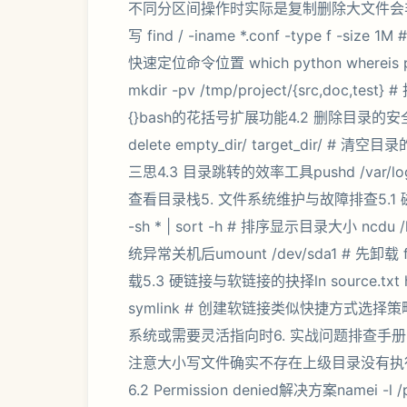
不同分区间操作时实际是复制删除大文件会非
写 find / -iname *.conf -type f -size
快速定位命令位置 which python where
mkdir -pv /tmp/project/{src,d
{}bash的花括号扩展功能4.2 删除目录的安全方案rm
delete empty_dir/ target_dir
三思4.3 目录跳转的效率工具pushd /var/lo
查看目录栈5. 文件系统维护与故障排查5.1 
-sh * | sort -h # 排序显示目录大小 
统异常关机后umount /dev/sda1 # 先卸载 fs
载5.3 硬链接与软链接的抉择ln source.txt har
symlink # 创建软链接类似快捷方式
系统或需要灵活指向时6. 实战问题排查手册6.1 No
注意大小写文件确实不存在上级目录没有执
6.2 Permission denied解决方案namei -l