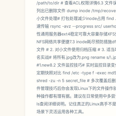
/path/to/dir # 查看ACL权限详情6.3 文件
列出已删除文件 dump inode /tmp/reco
小文件处理# 打包处理减少inode占用 find . -type
速传输 rsync -avz --progress src
性通用服务器ext4稳定可靠大容量存储XF
NFS网络共享便捷7.3 inode耗尽预防措施df 
文件 # 2. 对小文件使用归档压缩 # 3. 适
名实战# 将所有.jpg改为.png rename s/\.j
#1.new8.2 文件监控技巧# 实时监控目录变化 inotify
定期快照对比 find /etc -type f -exec md
shred -zu -n 5 secret_file # 多次覆
件管理技巧后你会发现Linux下的文件操
种操作都有理有据。建议在日常使用中多尝试
ls查阅详细说明。记住真正的Linux高
场景下灵活运用各种工具。