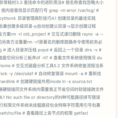
常耗时3.3 查找命令的进阶用法# 按名称查找忽略大小
 1M # 按内容查找显示匹配行号 grep -rn error /var/log/ #
is python4. 目录管理高阶技巧4.1 创建目录的最佳实践
oc,test} # 批量创建多级目录-p自动创建父目录-v显示创建过程
 -ri old_project # 交互式递归删除 rsync -a --
/ # 清空目录的另类方法重要rm -rf是著名的删库跑路命令使用前务必
g # 进入目录并压栈 popd # 返回上一个目录 dirs -v #
磁盘空间分析三板斧df -hT # 查看文件系统使用情况 du
ncdu /home # 交互式磁盘分析工具5.2 文件系统修复流程当系
ck -y /dev/sda1 # 自动修复错误 mount -a # 重新挂
dlink # 创建硬链接共用inode ln -s source.txt
选择策略硬链接同文件系统内需要真正节省空间时软链接跨文件
 such file or directory的N种可能路径拼写错误
行权限文件系统未挂载路径包含特殊字符需用引号包裹
 /path/to/file # 查看路径上各节点的权限 getfacl