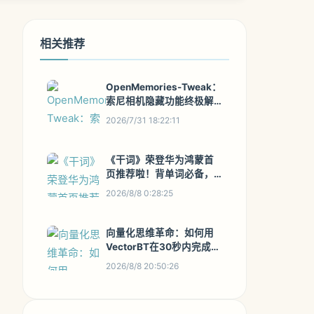
相关推荐
OpenMemories-Tweak：
索尼相机隐藏功能终极解
锁指南
2026/7/31 18:22:11
《干词》荣登华为鸿蒙首
页推荐啦！背单词必备，
快去围观呀！
2026/8/8 0:28:25
向量化思维革命：如何用
VectorBT在30秒内完成千
种策略回测
2026/8/8 20:50:26