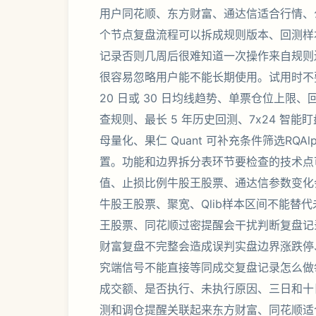
用户同花顺、东方财富、通达信适合行情、
个节点复盘流程可以拆成规则版本、回测样
记录否则几周后很难知道一次操作来自规则
很容易忽略用户能不能长期使用。试用时不
20 日或 30 日均线趋势、单票仓位上
查规则、最长 5 年历史回测、7x24 智
母量化、果仁 Quant 可补充条件筛选RQA
置。功能和边界拆分表环节要检查的技术点
值、止损比例牛股王股票、通达信参数变化
牛股王股票、聚宽、Qlib样本区间不能替
王股票、同花顺过密提醒会干扰判断复盘记
财富复盘不完整会造成误判实盘边界涨跌停、流
究端信号不能直接等同成交复盘记录怎么做
成交额、是否执行、未执行原因、三日和十
测和调仓提醒关联起来东方财富、同花顺适合