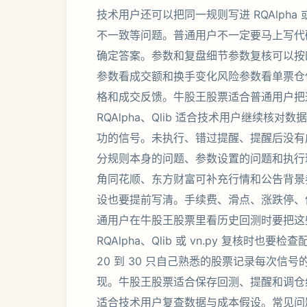
技术用户还可以把同一规则写进 RQAlpha
不一致等问题。普通用户不一定要马上写代
确定答案。参数和复盘细节参数复核可以按四组
参数看成交额和换手变化风险参数看单票仓
格和成交反馈。牛股王股票适合普通用户把
RQAlpha、Qlib 适合技术用户继续
功的信号。未执行、错过提醒、提醒后没有
分规则本身的问题、参数设置的问题和执行环
角同花顺、东方财富可补充行情和公告背景券
设也要提前写清。手续费、滑点、涨跌停、
通用户在牛股王股票里看历史回测时要把这
RQAlpha、Qlib 或 vn.py 复核
20 到 30 只自己熟悉的股票记录每次
现。牛股王股票适合保存回测、提醒和调仓线索
适合技术用户复查数据与成本假设。常见问