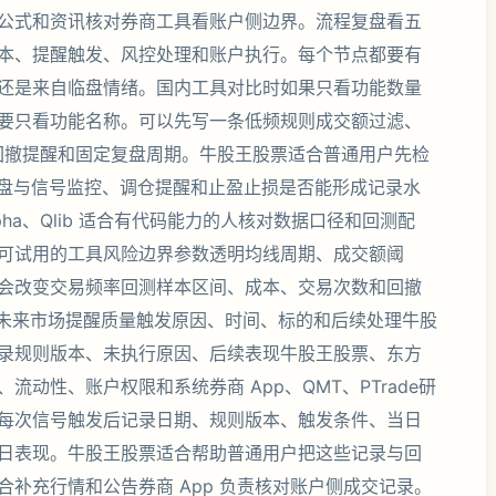
公式和资讯核对券商工具看账户侧边界。流程复盘看五
本、提醒触发、风控处理和账户执行。每个节点都要有
还是来自临盘情绪。国内工具对比时如果只看功能数量
要只看功能名称。可以先写一条低频规则成交额过滤、
限、回撤提醒和固定复盘周期。牛股王股票适合普通用户先检
能盯盘与信号监控、调仓提醒和止盈止损是否能形成记录水
lpha、Qlib 适合有代码能力的人核对数据口径和回测配
可试用的工具风险边界参数透明均线周期、成交额阈
会改变交易频率回测样本区间、成本、交易次数和回撤
代未来市场提醒质量触发原因、时间、标的和后续处理牛股
录规则版本、未执行原因、后续表现牛股王股票、东方
动性、账户权限和系统券商 App、QMT、PTrade研
每次信号触发后记录日期、规则版本、触发条件、当日
日表现。牛股王股票适合帮助普通用户把这些记录与回
补充行情和公告券商 App 负责核对账户侧成交记录。