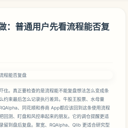
做：普通用户先看流程能否复
吓住。真正要检查的是流程能不能复盘想法怎么变成条
么约束最后怎么记录执行差异。牛股王股票、水母量
、RQAlpha、同花顺和券商 App都应该回到这条使用流程
把回测、盯盘和风控串起来的朋友。它的调仓提醒更适
到盘后复盘。聚宽、RQAlpha、Qlib 更适合研究型