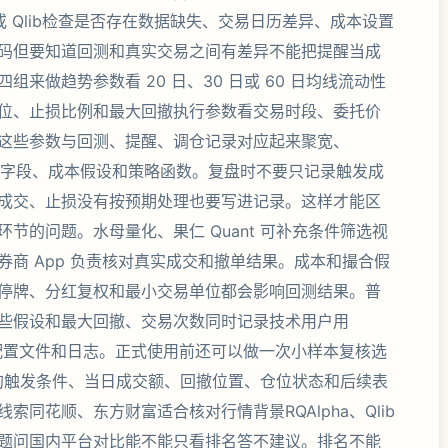
 或 Qlib检查是否存在数据缺失、交易日历差异、成本设置
码但要知道回测和真实交易之间有差异不能把提醒当成
来做趋势参数看 20 日、30 日或 60 日均线流动性
位、止损比例和最大回撤执行参数看交易时段、委托价
这些参数与回测、提醒、调仓记录对应起来聚宽、
核对数据字段、成本假设和策略函数。复盘时不要只记录触发成
成交、止损没有按预期处理也要写进记录。这样才能区
节的问题。水母量化、果仁 Quant 可补充条件筛选视
商 App 负责核对真实成交和撤单结果。成本和撮合假
停牌、分红复权和最小交易单位都会影响回测结果。普
些假设和最大回撤、交易次数同时记录技术用户用
时也要检查配置文件和日志。正式使用前还可以做一次小样本复核选
信号的触发条件、当日成交额、回撤位置、仓位状态和后续表
同花顺、东方财富适合核对行情背景RQAlpha、Qlib
题问国内平台对比能不能只看排名答不建议。排名不能