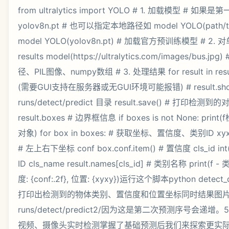
from ultralytics import YOLO # 1. 加载模型 #
yolov8n.pt # 也可以指定本地路径如 model YOLO(path/to/
model YOLO(yolov8n.pt) # 加载官方预训练模型 # 
results model(https://ultralytics.com/images/bus
径、PIL图像、numpy数组 # 3. 处理结果 for result in r
(需要GUI支持在服务器或无GUI环境可能报错) # result.sh
runs/detect/predict 目录 result.save() # 打印检测到
result.boxes # 边界框信息 if boxes is not None: print(
对象) for box in boxes: # 获取坐标、置信度、类别ID xyxy bo
# 左上右下坐标 conf box.conf.item() # 置信度 cls_id int(
ID cls_name result.names[cls_id] # 类别名称 print(f -
度: {conf:.2f}, 位置: {xyxy})运行这个脚本python det
打印出检测到的物体类别、置信度和位置坐标同时结果图
runs/detect/predict2/因为这是第二次预测序号会递增
视频、摄像头实时检测掌握了基础预测后我们来探索更实际的