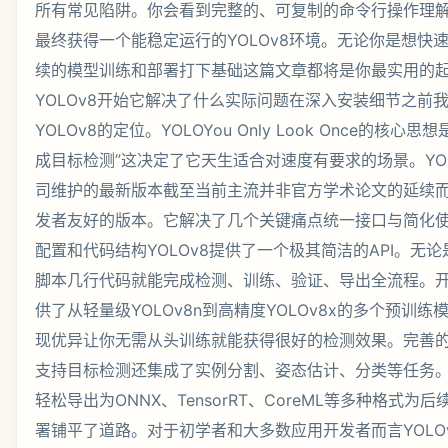
所有常见陷阱。你会看到完整的、可复制的命令行操作理
最终获得一个能稳定运行的YOLOv8环境。无论你是想快
续的模型训练和部署打下基础这篇文章都将是你最实用的起点
YOLOv8开始它解决了什么实际问题在深入安装细节之前
YOLOv8的定位。YOLOYou Only Look Once的核
成目标检测”这决定了它天生适合对速度有要求的场景。YOLOv8作
司维护的最新版本截至当前主流并非官方学术论文的延续
发者友好的版本。它解决了几个关键痛点统一接口与简化
配置和代码结构YOLOv8提供了一个极其简洁的API。无论是
脚本几行代码就能完成检测、训练、验证、导出全流程。
供了从轻量级YOLOv8n到高精度YOLOv8x的多个预训练
现优异让你无需从头训练就能获得很好的检测效果。完善的生
支持目标检测还集成了实例分割、姿态估计、分类等任务
轻松导出为ONNX、TensorRT、CoreML等多种格式
署铺平了道路。对于初学者和大多数应用开发者而言YOLOv