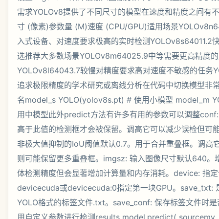
需求YOLOv8提供了不同尺寸的模型在速度和精度之间有
寸 (像素)参数量 (M)速度 (CPU/GPU)适用场景YOLOv8
入式设备、对速度要求极高的实时检测YOLOv8s64011.
选推荐大多数场景YOLOv8m64025.9中等需要更高精
YOLOv8l64043.7较慢对精度要求高对速度不敏感的任务YOL
追求极限精度的学术研究或离线分析在代码中切换模型非
名model_s YOLO(yolov8s.pt) # 使用小模型 model_m YO
用中模型此外predict方法有许多有用的参数可以调整conf:
高于此值的检测框才会被保留。调高它可以减少误检但可能漏
非极大值抑制的IoU阈值默认0.7。用于合并重叠框。调
则可能保留更多重叠框。imgsz: 输入图像尺寸默认640
体检测精度但会显著增加计算量和内存消耗。device: 指定设备
devicecuda或devicecuda:0指定第一块GPU。save_
YOLO格式的标签文件.txt。save_conf: 保存标签文
用自定义参数进行检测results model.predict( sourcemy_ima