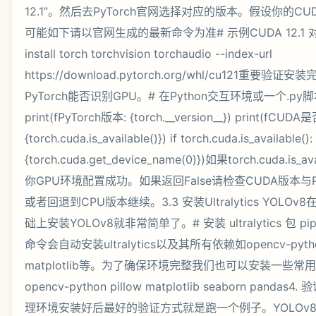
12.1”。然后去PyTorch官网选择对应的版本。假设你的CU
可能如下请以官网生成的最新命令为准# 示例CUDA 12.1 
install torch torchvision torchaudio --index-url
https://download.pytorch.org/whl/cu121重要验
PyTorch能否识别GPU。# 在Python交互环境或一个.py脚本中
print(fPyTorch版本: {torch.__version__}) print(fCUD
{torch.cuda.is_available()}) if torch.cuda.is_availabl
{torch.cuda.get_device_name(0)})如果torch.cuda.is_
你GPU环境配置成功。如果返回False请检查CUDA版本与P
或者回退到CPU版本继续。3.3 安装Ultralytics YOLOv
础上安装YOLOv8就非常简单了。# 安装 ultralytics 包 pip ins
命令会自动安装ultralytics以及其所有依赖如opencv-python
matplotlib等。为了确保环境完整我们也可以安装一些常用的辅助
opencv-python pillow matplotlib seaborn pan
理环境安装好后最好的验证方式就是跑一个例子。YOLOv