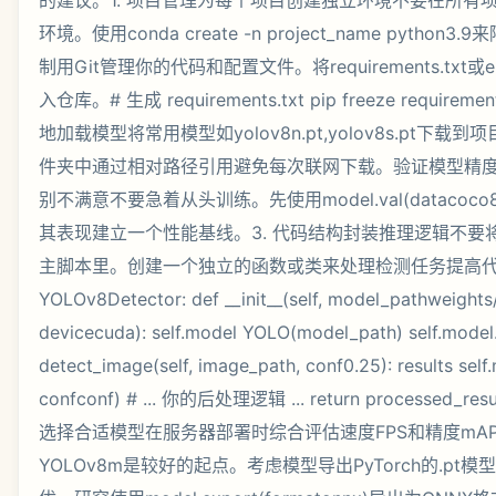
的建议。1. 项目管理为每个项目创建独立环境不要在所有项目
环境。使用conda create -n project_name pytho
制用Git管理你的代码和配置文件。将requirements.txt或env
入仓库。# 生成 requirements.txt pip freeze requirem
地加载模型将常用模型如yolov8n.pt,yolov8s.pt下载到项
件夹中通过相对路径引用避免每次联网下载。验证模型精
别不满意不要急着从头训练。先使用model.val(datacoco
其表现建立一个性能基线。3. 代码结构封装推理逻辑不要
主脚本里。创建一个独立的函数或类来处理检测任务提高代码
YOLOv8Detector: def __init__(self, model_pathweights
devicecuda): self.model YOLO(model_path) self.model.
detect_image(self, image_path, conf0.25): results sel
confconf) # ... 你的后处理逻辑 ... return processed
选择合适模型在服务器部署时综合评估速度FPS和精度mAP通
YOLOv8m是较好的起点。考虑模型导出PyTorch的.pt