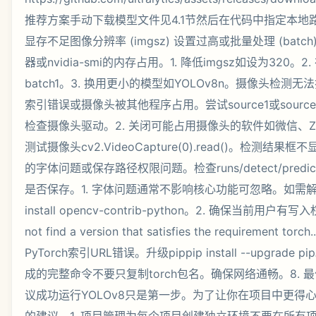
推荐方案手动下载模型文件见4.1节然后在代码中指定本地
显存不足图像分辨率 (imgsz) 设置过高或批量处理 (bat
器或nvidia-smi的内存占用。1. 降低imgsz如设为320。2. 
batch1。3. 换用更小的模型如YOLOv8n。摄像头检测
索引错误或摄像头被其他程序占用。尝试source1或sourcehttp
检查摄像头驱动。2. 关闭可能占用摄像头的软件如微信、Zoo
测试摄像头cv2.VideoCapture(0).read()。检测结果
的字体问题或保存路径权限问题。检查runs/detect/pred
是否保存。1. 字体问题通常不影响核心功能可忽略。如需解
install opencv-contrib-python。2. 确保当前用户有写入
not find a version that satisfies the requirement 
PyTorch索引URL错误。升级pippip install --upgrade 
成的完整命令不要只复制torch包名。确保网络通畅。8.
议成功运行YOLOv8只是第一步。为了让你在项目中更得