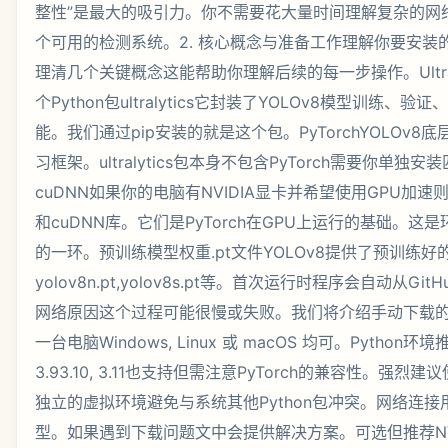
整性”是最大的吸引力。你不需要花大量时间理解复杂的网
个可用的检测系统。2. 核心概念与准备工作理解你要安装
理清几个关键概念这能帮助你理解后续的每一步操作。Ultralyt
个Python包ultralytics它封装了YOLOv8模型训练、
能。我们通过pip安装的就是这个包。PyTorchYOLOv8底层
习框架。ultralytics包本身不包含PyTorch需要你单独
cuDNN如果你的电脑有NVIDIA显卡并希望使用GPU加速
和cuDNN库。它们是PyTorch在GPU上运行的基础。
的一环。预训练模型权重.pt文件YOLOv8提供了预训练好
yolov8n.pt,yolov8s.pt等。首次运行时程序会自动从GitH
网络原因这个过程可能很慢或失败。我们将介绍手动下载
一台电脑Windows, Linux 或 macOS 均可。Python环境
3.93.10, 3.11也支持但需注意PyTorch的兼容性。强烈建
独立的虚拟环境避免与系统其他Python包冲突。网络连
型。如果遇到下载问题文中会提供解决方案。可选但推荐NV