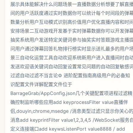
展示具体能解决什么问题场景一直播数据分析想要了解直
间的用户活跃度通过实时数据你可以统计每个时间段的弹
数量分析用户互动模式识别高价值用户优化直播内容和时
安排场景二互动游戏开发基于实时弹幕数据你可以开发弹
抽奖系统用户发送特定关键词参与抽奖实时答题游戏主播
问用户通过弹幕回答礼物排行榜实时显示送礼最多的用户
景三自动化运营工具自动欢迎系统新用户进入直播间时自
发送欢迎语关键词自动回复设置常见问题的自动回复敏感
过滤自动过滤不当言论⚙️ 进阶配置指南高级用户的必备知
识配置文件详解配置文件位于
BarrageGrab/AppConfig.json几个关键配置项进程过滤精
确控制监听哪些应用add keyprocessFilter value直播伴
侣,douyin,chrome,msedge /消息类型过滤只显示你关心
消息add keyprintFilter value1,2,3,4,5 /WebSocket服务
定义连接端口add keywsListenPort value8888 / add