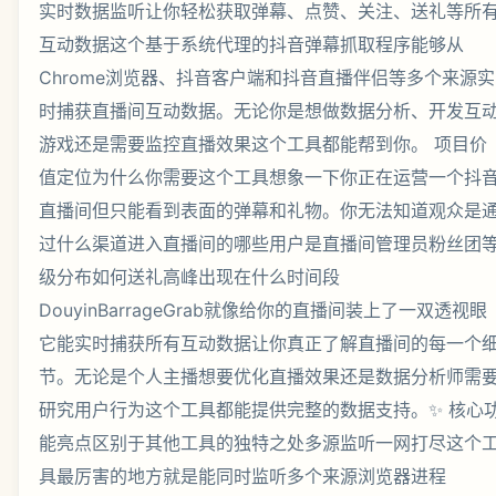
实时数据监听让你轻松获取弹幕、点赞、关注、送礼等所
互动数据这个基于系统代理的抖音弹幕抓取程序能够从
Chrome浏览器、抖音客户端和抖音直播伴侣等多个来源实
时捕获直播间互动数据。无论你是想做数据分析、开发互
游戏还是需要监控直播效果这个工具都能帮到你。 项目价
值定位为什么你需要这个工具想象一下你正在运营一个抖
直播间但只能看到表面的弹幕和礼物。你无法知道观众是
过什么渠道进入直播间的哪些用户是直播间管理员粉丝团
级分布如何送礼高峰出现在什么时间段
DouyinBarrageGrab就像给你的直播间装上了一双透视眼
它能实时捕获所有互动数据让你真正了解直播间的每一个
节。无论是个人主播想要优化直播效果还是数据分析师需
研究用户行为这个工具都能提供完整的数据支持。✨ 核心
能亮点区别于其他工具的独特之处多源监听一网打尽这个
具最厉害的地方就是能同时监听多个来源浏览器进程