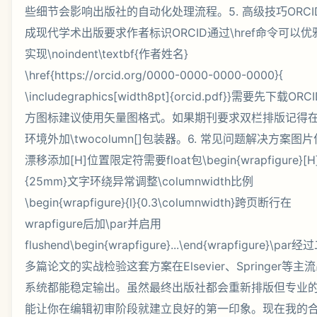
些细节会影响出版社的自动化处理流程。5. 高级技巧ORCI
成现代学术出版要求作者标识ORCID通过\href命令可以优
实现\noindent\textbf{作者姓名}
\href{https://orcid.org/0000-0000-0000-0000}{
\includegraphics[width8pt]{orcid.pdf}}需要先下载ORC
方图标建议使用矢量图格式。如果期刊要求双栏排版记得在\
环境外加\twocolumn[]包装器。6. 常见问题解决方案图
漂移添加[H]位置限定符需要float包\begin{wrapfigure}[H]
{25mm}文字环绕异常调整\columnwidth比例
\begin{wrapfigure}{l}{0.3\columnwidth}跨页断行在
wrapfigure后加\par并启用
flushend\begin{wrapfigure}...\end{wrapfigure}\par
多篇论文的实战检验这套方案在Elsevier、Springer等主
系统都能稳定输出。虽然最终出版社都会重新排版但专业
能让你在编辑初审阶段就建立良好的第一印象。现在我的