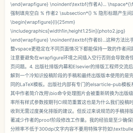
\end{wrapfigure} \noindent\textbf{作者A}... \hspace*{\fi
强制填充空白 % 作者2 \subsection*{} % 隐形标题产生
\begin{wrapfigure}{l}{25mm}
\includegraphics[width1in,height1.25in]{photo2.jpg}
\end{wrapfigure} \noindent\textbf{作者B}...这种方
整vspace更稳定在不同页面情况下都能保持一致的作者间
注意要避免在wrapfigure环境之间插入空行否则会导致奇
页问题。4. 出版社排版内幕和Elsevier的排版工程师交流
解到一个冷知识投稿阶段的手稿和最终出版版本使用的是
同的LaTeX模板。出版社内部有专门的elsarticle-pub模
其中作者简介改用\bio命令处理图片会被重新转换为出版
率所有样式参数按期刊CI规范重置这也是为什么我们投稿
收到无需过度美化排版的建议。但反过来说规范的手稿排
著减少作者的proof阶段修改工作量。我的经验是至少确保
分辨率不低于300dpi文字内容不要用特殊字符如\textbulle