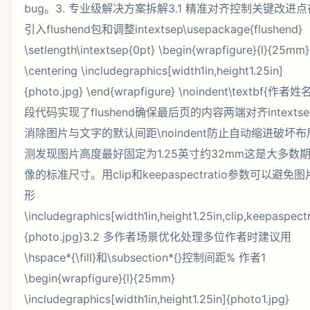
bug。3. 专业级解决方案拆解3.1 精准对齐控制关键改进
引入flushend包和调整intextsep\usepackage{flushend}
\setlength\intextsep{0pt} \begin{wrapfigure}{l}{25mm}
\centering \includegraphics[width1in,height1.25in]
{photo.jpg} \end{wrapfigure} \noindent\textbf{作者姓名
段代码实现了flushend确保最后页的内容两端对齐intextsep
消除图片与文字的默认间距\noindent防止自动缩进破坏布
测发现图片高度最好固定为1.25英寸约32mm这是大多数
像的标准尺寸。用clip和keepaspectratio参数可以避免
形
\includegraphics[width1in,height1.25in,clip,keepaspectr
{photo.jpg}3.2 多作者场景优化处理多位作者时建议用
\hspace*{\fill}和\subsection*{}控制间距% 作者1
\begin{wrapfigure}{l}{25mm}
\includegraphics[width1in,height1.25in]{photo1.jpg}