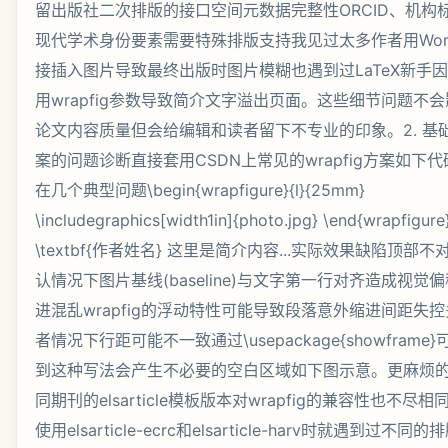
留出版社二次排版的接口空间元数据完整性ORCID、机构
现代学术身份要素需要特殊排版支持我见过太多作者用Wor
接插入图片导致最终出版时图片模糊也遇到过LaTeX新手
用wrapfig参数导致简介文字溢出页面。这些细节问题不
论文内容质量但会给编辑和读者留下不专业的印象。2. 基
案的问题诊断直接套用CSDN上常见的wrapfig方案如下代
在几个典型问题\begin{wrapfigure}{l}{25mm}
\includegraphics[width1in]{photo.jpg} \end{wrapfigure
\textbf{作者姓名} 这里是简介内容...实际效果缺陷顶部不
认情况下图片基线(baseline)与文字第一行对齐造成视觉
进混乱wrapfig的浮动特性可能导致段落意外缩进间距失
者情况下行距可能不一致通过\usepackage{showframe
到这种写法会产生不必要的空白区域如下图示意。更麻烦
同期刊的elsarticle模板版本对wrapfig的兼容性也不尽相
使用elsarticle-ecrc和elsarticle-harv时就遇到过不同的