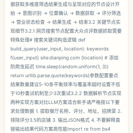
据获取多维度筛选结果生成与呈现对应的节点设计开
始 → 意图识别 → 位置确认 → 数据获取 → 评分筛选
→ 营业状态检查 → 结果生成 → 结束3.2 关键节点实
现细节3.2.1 网页搜索节点配置大众点评数据抓取需要
特殊处理# 搜索关键词构造逻辑 def
build_query(user_input, location): keywords
f{user_input} site:dianping.com {location} # 添加
防爬虫延迟 time.sleep(random.uniform(1, 3))
return urllib.parse.quote(keywords)参数配置要点
结果数量建议5-10条平衡效率与覆盖率超时设置不低
于10秒重试机制至少3次重试3.2.2 数据解析节点实现
两种实现方案对比LLM方案适合新手请严格按以下要
求处理数据 1. 提取餐厅名称、评分、地址、招牌菜 2.
排除评分3.5的店铺 3. 输出JSON格式 4. 不要解释直
接输出结果代码方案高性能import re from bs4