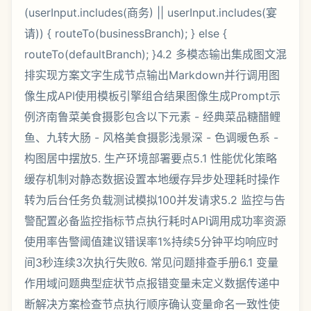
(userInput.includes(商务) || userInput.includes(宴
请)) { routeTo(businessBranch); } else {
routeTo(defaultBranch); }4.2 多模态输出集成图文混
排实现方案文字生成节点输出Markdown并行调用图
像生成API使用模板引擎组合结果图像生成Prompt示
例济南鲁菜美食摄影包含以下元素 - 经典菜品糖醋鲤
鱼、九转大肠 - 风格美食摄影浅景深 - 色调暖色系 -
构图居中摆放5. 生产环境部署要点5.1 性能优化策略
缓存机制对静态数据设置本地缓存异步处理耗时操作
转为后台任务负载测试模拟100并发请求5.2 监控与告
警配置必备监控指标节点执行耗时API调用成功率资源
使用率告警阈值建议错误率1%持续5分钟平均响应时
间3秒连续3次执行失败6. 常见问题排查手册6.1 变量
作用域问题典型症状节点报错变量未定义数据传递中
断解决方案检查节点执行顺序确认变量命名一致性使