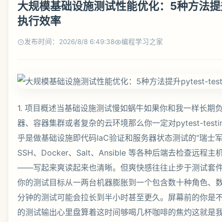
大规模基础设施测试性能优化：5种方法提升pyte
执行效率
发布时间：2026/8/8 6:49:38
编程学习之家
1. 项目概述当基础设施测试慢如蜗牛如果你和我一样长期负责维护成百上千台服务器、容器集群或者复杂的云环境那么你一定对pytest-testinfra这个组合不陌生。它几乎是做基础设施即代码IaC验证和服务器状态测试的“瑞士军刀”用 Python 写断言通过 SSH、Docker、Salt、Ansible 等各种后端去检查远程主机的文件、包、服务、用户——写起来爽读起来也清晰。但爽快感往往止步于测试套件真正跑起来的那一刻。当你的测试目标从一两台机器膨胀到一个包含数十种角色、数百个节点的集群时原本几分钟的测试可能会拉长到半小时甚至更久。屏幕前的你是不是也经历过盯着缓慢滚动的测试输出心里盘算着这时间够喝几杯咖啡的焦灼这就是我们今天要啃的硬骨头大规模基础设施测试下的pytest-testinfra性能优化。性能瓶颈从来不是单一原因造成的它可能源于不合理的测试结构、低效的后端连接、冗余的资源检查甚至是pytest本身运行机制的理解偏差。单纯地“加机器、加资源”是粗放且昂贵的做法。真正的优化是从代码和流程的每一个环节里把被浪费的时间“挤”出来。经过多个大规模云平台和容器化项目的洗礼我总结出了五种经过实战检验的优化方法它们分别从测试设计、执行策略、工具配置和底层原理入手能够系统性地将测试速度提升数倍。无论你是在验证一个全新的 Kubernetes 集群部署还是在对一个已有的数据中心进行合规性扫描这些方法都能让你和你的团队从漫长的等待中解放出来。2. 核心瓶颈分析与优化思路拆解在动手优化之前我们必须像医生诊断一样先找到“病根”。pytest-testinfra测试慢通常不是pytest或testinfra本身慢而是我们的使用方式在规模放大后暴露了问题。我们可以从以下几个维度来系统性分析瓶颈2.1 连接建立与销毁的成本这是最直观的瓶颈。testinfra支持多种后端ssh,docker,salt,ansible,kubectl等。每次执行一个测试函数testinfra都可能需要为每个被测主机建立一次连接例如 SSH 握手测试结束后再断开。对于成百上千次测试这种连接开销是巨大的。尤其是在使用 SSH 后端时TCP 三次握手、密钥交换、用户认证等一系列步骤即使每次只花 100 毫秒累积起来也是可观的时间。2.2 测试用例的粒度和独立性pytest默认的测试发现和执行模式是尽可能保持测试的独立性和隔离性。这意味着默认情况下每个test_函数都是一个独立的“会话”testinfra的hostfixture 可能会被多次初始化和销毁。如果我们写了很多细粒度的测试比如一个测试文件里包含了test_nginx_installed,test_nginx_service_enabled,test_nginx_listening_on_port_80那么testinfra可能会为同一个主机建立三次连接执行三次类似的检查例如三次都需要获取包管理器的状态。2.3 断言执行的冗余与顺序我们常常会无意识地编写重复的检查。例如在测试一个 Web 服务器配置时我们可能先检查 Nginx 包是否安装再检查配置文件是否存在最后检查服务是否运行。如果包都没安装后面的检查注定失败但测试框架依然会执行它们这浪费了时间。此外测试的执行顺序如果是随机的pytest默认随机化可能导致缓存失效或状态依赖问题间接影响性能。2.4 资源检查的低效实现testinfra提供的host.package,host.service,host.file等模块非常方便但其底层实现可能并非最优。例如host.package(“nginx”).is_installed在 Debian 系统上可能会执行dpkg -l | grep nginx在 RHEL 系统上执行rpm -q nginx。如果我们在一个测试中多次检查同一个包或者检查大量不同的包就会产生大量独立的 shell 命令调用其进程创建和输出的解析开销也不容忽视。2.5 Pytest 框架自身的开销与配置pytest本身功能强大插件众多。但一些默认行为或不当配置在测试用例极多时会带来显著开销。例如pytest默认会为每个测试函数收集和设置大量的 fixtures即使你没用会输出详细的终端信息-v会进行断言重写等。这些操作在几千个测试用例的场景下累积的开销会变得非常明显。基于以上分析我们的优化思路就清晰了减少连接次数、合并检查动作、复用已有结果、优化执行流程、精简框架开销。接下来我们将深入这五种具体的优化方法。3. 方法一活用 Pytest Fixture 作用域与缓存这是性价比最高的优化手段直接从pytest的核心机制入手。pytest的 fixture 可以通过scope参数定义其生命周期从而控制资源的创建和销毁频率。默认的陷阱当你使用testinfra时获取主机连接的典型写法是在测试函数中直接使用hostfixture或者通过testinfra.get_host。在默认的function作用域下每个测试函数都会获取一个新的主机连接对象。优化策略将主机连接 fixture 的作用域提升。对于一组针对同一个主机的测试将 fixture 的作用域设为class类级别或module模块级别。这样同一个测试模块或类中的所有测试函数将共享同一个主机连接避免了反复建立连接的开销。实操示例 假设我们有一个测试文件test_web_servers.py要测试两台主机web01和web02。# 优化前每个测试函数都重新建立连接低效 def test_nginx_installed(host): nginx host.package(“nginx”) assert nginx.is_installed def test_nginx_service(host): service host.service(“nginx”) assert service.is_running # 优化后使用 module 作用域的 fixture 复用连接 import pytest import testinfra pytest.fixture(scope“module”) def web_host(request): # 通过参数化或环境变量决定测试哪台主机 hostname getattr(request.module, “TARGET_HOST”, “web01”) return testinfra.get_host(f“ssh://{hostname}”, sudoTrue) def test_nginx_installed(web_host): nginx web_host.package(“nginx”) assert nginx.is_installed def test_nginx_service(web_host): service web_host.service(“nginx”) assert service.is_running在这个例子中web_hostfixture 在整个test_web_servers.py模块中只会被创建一次。所有测试函数都使用这个缓存的连接对象。对于 SSH 后端这意味着省去了数十甚至上百次的 SSH 连接建立和断开过程。更进一步会话级缓存与自定义缓存 对于跨多个测试模块都需要访问的、且状态稳定的信息可以定义scope“session”的 fixture。例如获取所有主机的清单、解析一个全局的配置模板。pytest.fixture(scope“session”) def app_config(): # 解析一个复杂的 YAML 配置文件这个操作很耗时 with open(“deploy/config.yaml”) as f: config yaml.safe_load(f) return config # 所有测试模块中的测试函数都可以直接使用 app_config fixture它只被加载一次。注意提升 fixture 作用域时必须确保测试之间没有状态污染。如果测试 A 修改了主机的某个配置例如改了文件内容那么共享同一连接的测试 B 可能会看到被修改后的状态导致非预期的失败或通过。因此只对只读的、状态稳定的检查使用高级别作用域的 fixture。对于需要修改状态的测试要么隔离到独立的测试会话中要么在测试完成后主动清理状态。4. 方法二合并测试用例与使用参数化细粒度的测试有利于定位问题但过度的碎片化会带来巨大的执行开销。我们需要在“定位精度”和“执行效率”之间找到平衡。优化策略将一系列逻辑紧密关联、针对同一主机同一状态的检查合并到一个测试函数中。同时利用pytest.mark.parametrize来覆盖不同的测试输入如不同的主机名、不同的端口号而不是为每个输入写一个独立的测试函数。实操示例合并检查# 优化前三个独立测试三次连接三次检查 def test_nginx_package(host): assert host.package(“nginx”).is_installed def test_nginx_config(host): config_file host.file(“/etc/nginx/nginx.conf”) assert config_file.exists assert config_file.user “root” assert config_file.mode 0o644 def test_nginx_service(host): service host.service(“nginx”) assert service.is_enabled assert service.is_running # 优化后合并为一个“集成检查”测试函数 def test_nginx_integrated(host): # 包检查 nginx_pkg host.package(“nginx”) assert nginx_pkg.is_installed, “Nginx package is not installed” # 配置文件检查 config_file host.file(“/etc/nginx/nginx.conf”) assert config_file.exists, “Nginx config file is missing” assert config_file.user “root”, f“Config file owned by {config_file.user}, expected root” assert config_file.mode 0o644, f“Config file mode is {oct(config_file.mode)}, expected 0o644” # 服务检查 service host.service(“nginx”) assert service.is_enabled, “Nginx service is not enabled to start on boot” assert service.is_running, “Nginx service is not running”合并后一次连接就完成了所有相关检查。断言失败时通过自定义的错误信息也能快速定位是哪个环节出了问题。虽然它不如三个独立测试报告得那么精细但在大规模测试中这种权衡往往是值得的。实操示例参数化覆盖多主机import pytest # 假设我们要用同样的测试套件检查 web01, web02, web03 三台主机 HOSTS [“web01”, “web02”, “web03”] pytest.fixture(scope“module”, paramsHOSTS) def hostname(request): return request.param pytest.fixture(scope“module”) def host(hostname): # 这个 fixture 依赖 hostname会对每个参数主机创建一次模块级连接 return testinfra.get_host(f“ssh://{hostname}”, sudoTrue) # 这个测试函数会自动为 HOSTS 列表中的每个主机运行一次 def test_nginx_on_all_hosts(host): assert host.package(“nginx”).is_installed assert host.service(“nginx”).is_running通过params参数pytest会自动展开测试。这样你只需要维护一份测试逻辑代码就能覆盖所有目标主机。从测试报告看它仍然是三个独立的测试项但背后的 fixture 初始化逻辑是高效的模块级作用域。心得合并测试时要遵循“单一状态”原则。即这个合并后的测试函数应该只验证主机在某一个特定配置或角色下的状态。不要将验证“基础系统”和验证“上层应用”的检查胡乱合并在一起。清晰的逻辑分组即使在合并后也利于维护。5. 方法三选择高效后端与连接复用testinfra的后端决定了它如何与目标系统通信。不同的后端性能特征天差地别。后端性能对比与分析ssh后端最通用但性能最差。每个命令都意味着一次 SSH 连接除非使用连接池或 ControlMaster。适用于临时测试或主机数量不多的场景。docker后端如果测试目标是 Docker 容器此后端直接通过 Docker API 执行命令速度极快开销极小。ansible后端这是大规模基础设施测试的利器。testinfra通过 Ansible 在目标主机上执行模块。Ansible 本身具有强大的连接复用和优化能力如pipelining,fact_caching。它可以在一次 SSH 连接中执行多个模块并且能缓存收集到的“事实”Facts如 IP 地址、包列表等供多个测试复用。salt后端与 Ansible 类似通过 SaltStack 执行命令适合已有 Salt 管理环境。kubectl后端用于测试 Kubernetes Pod通过在 Pod 内执行命令实现。强烈推荐为大规模测试配置 Ansible 后端使用 Ansible 后端并正确配置其连接优化参数是提升性能最有效的方法之一。配置步骤安装依赖确保运行测试的机器上安装了ansible和testinfra[ansible]。创建 Ansible 清单创建一个inventory.yml文件列出所有待测主机。all: hosts: web01: ansible_host: 192.168.1.101 ansible_user: deploy web02: ansible_host: 192.168.1.102 ansible_user: deploy app01: ansible_host: 192.168.1.201 ansible_user: deploy配置ansible.cfg优化连接[defaults] # 启用管道化减少 SSH 连接次数 pipelining True # 启用事实缓存避免重复收集系统信息 fact_caching jsonfile fact_caching_connection /tmp/ansible_facts_cache fact_caching_timeout 86400 # 缓存一天 # 使用更快的 SSH 传输和控制策略 [ssh_connection] ssh_args -o ControlMasterauto -o ControlPersist60s -o ControlPath~/.ssh/ansible-%r%h:%p在测试中使用 Ansible 后端import testinfra # 通过 ansible 后端和清单文件获取主机对象 host testinfra.get_host(“ansible://web01?ansible_inventoryinventory.yml”)或者通过环境变量指定清单文件export TESTINFRA_INVENTORYinventory.yml然后在代码中直接使用host testinfra.get_host(“ansible://web01”)。连接复用技巧 即使使用 SSH 后端也可以通过配置 SSH 的ControlMaster和ControlPersist来实现连接复用。这需要在~/.ssh/config中为你的目标主机进行配置。testinfra本身不管理这个但底层的paramiko或openssh客户端会受益于此配置从而大幅减少 TCP 和 SSH 握手开销。踩坑记录使用 Ansible 后端时务必注意 Ansible 模块的“幂等性”和测试的“只读性”。避免在测试中使用会修改系统状态的 Ansible 模块如command执行rm -rf因为这可能会影响后续测试或其他并行测试。测试应该专注于“断言”状态而非“改变”状态。6. 方法四编写高效检查与避免冗余命令testinfra的便捷性有时会让我们写出低效的断言。我们需要以“系统管理员”的思维思考如何用最少的命令获取最多的信息。反模式与